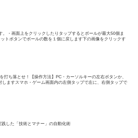
ムです。・画面上をクリックしたりタップするとボールが最大50個ま
セットボタンでボールの数を１個に戻します下の画像をクリックす
ダーを打ち落とせ！【操作方法】PC・カーソルキーの左右ボタンか、
射しますスマホ・ゲーム画面内の左側タップで左に、右側タップで
htで実践した「技術とマナー」の自動化術