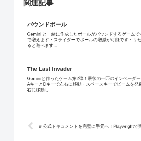
関連記事
バウンドボール
Gemini と一緒に作成したボールがバウンドするゲー
で増えます・スライダーでボールの増減が可能です・リ
ると遊べます...
The Last Invader
Geminiと作ったゲーム第2弾！最後の一匹のインベー
AキーとDキーで左右に移動・スペースキーでビームを発
右に移動し...
# 公式ドキュメントを完璧に手元へ！Playwrig